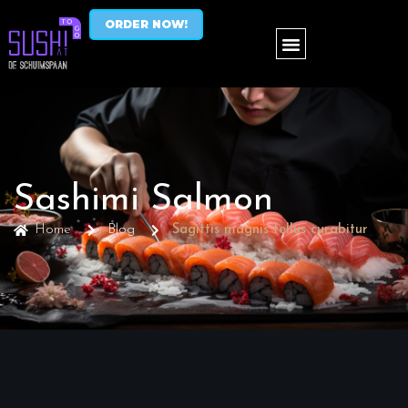
ORDER NOW!
Sashimi Salmon
Home
Blog
Sagittis magnis tellus curabitur