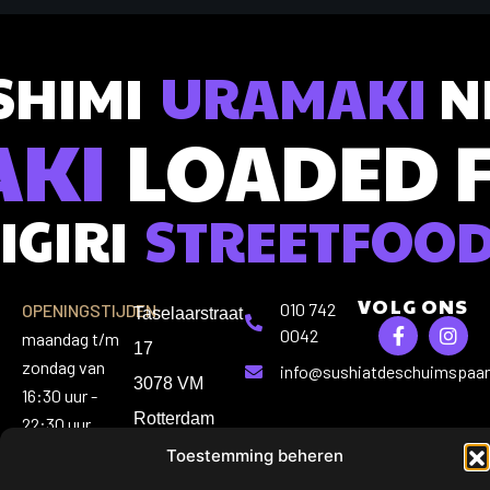
SHIMI
URAMAKI
NI
AKI
LOADED 
IGIRI
STREETFOO
VOLG ONS
010 742
OPENINGSTIJDEN:
Taselaarstraat
0042
maandag t/m
17
zondag van
info@sushiatdeschuimspaan
3078 VM
16:30 uur -
Rotterdam
22:30 uur
Toestemming beheren