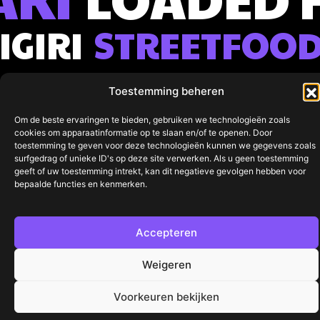
IGIRI
STREETFOO
VOLG ONS
010 742
OPENINGSTIJDEN:
Toestemming beheren
Taselaarstraat
0042
maandag t/m
17
Om de beste ervaringen te bieden, gebruiken we technologieën zoals
zondag van
info@sushiatdeschuimspaan
cookies om apparaatinformatie op te slaan en/of te openen. Door
3078 VM
16:30 uur -
toestemming te geven voor deze technologieën kunnen we gegevens zoals
surfgedrag of unieke ID's op deze site verwerken. Als u geen toestemming
Rotterdam
22:30 uur
geeft of uw toestemming intrekt, kan dit negatieve gevolgen hebben voor
bepaalde functies en kenmerken.
PRIVACYBELEID
COOKIEBELEID
Accepteren
© 2025 Sushi At de Schuimspaan -
Website gemaakt door
Weigeren
Alle rechten voorbehoud
Arkdesign.nl
Voorkeuren bekijken