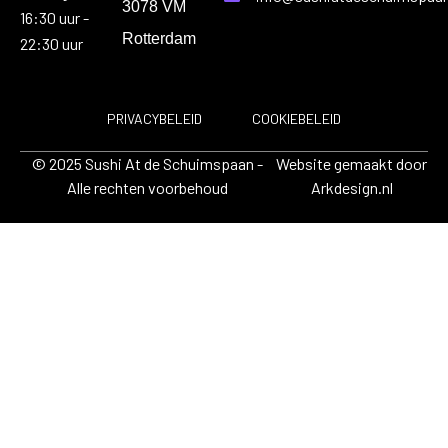
3078 VM
16:30 uur -
Rotterdam
22:30 uur
PRIVACYBELEID
COOKIEBELEID
© 2025 Sushi At de Schuimspaan -
Website gemaakt door
Alle rechten voorbehoud
Arkdesign.nl