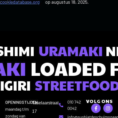
cookiedatabase.org
op augustus 18, 2025.
SHIMI
URAMAKI
NI
AKI
LOADED 
IGIRI
STREETFOO
VOLG ONS
010 742
OPENINGSTIJDEN:
Taselaarstraat
0042
maandag t/m
17
zondag van
info@sushiatdeschuimspaan