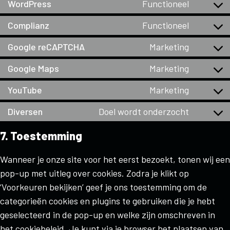
WordPress
Functioneel
Complianz
Functioneel
Google reCAPTCHA
Marketing
Google Maps
Marketing
YouTube
Marketing
Diversen
Doel wordt onderzocht
7. Toestemming
Wanneer je onze site voor het eerst bezoekt, tonen wij een
pop-up met uitleg over cookies. Zodra je klikt op
‘Voorkeuren bekijken’ geef je ons toestemming om de
categorieën cookies en plugins te gebruiken die je hebt
geselecteerd in de pop-up en welke zijn omschreven in
het cookiebeleid. Je kunt via je browser het plaatsen van