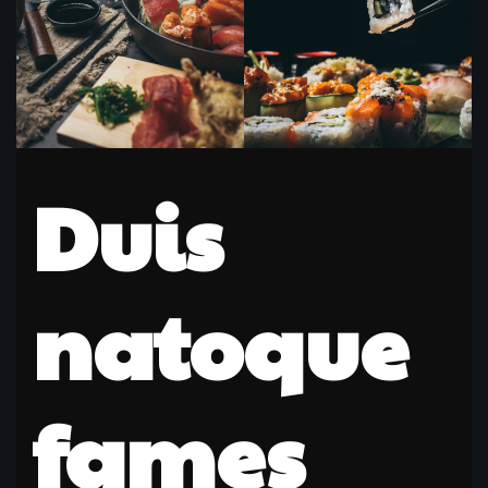
Duis
natoque
fames