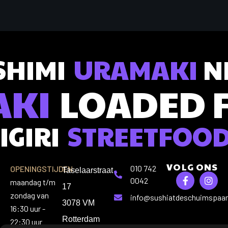
SHIMI
URAMAKI
NI
AKI
LOADED 
IGIRI
STREETFOO
VOLG ONS
010 742
OPENINGSTIJDEN:
Taselaarstraat
0042
maandag t/m
17
zondag van
info@sushiatdeschuimspaan
3078 VM
16:30 uur -
Rotterdam
22:30 uur