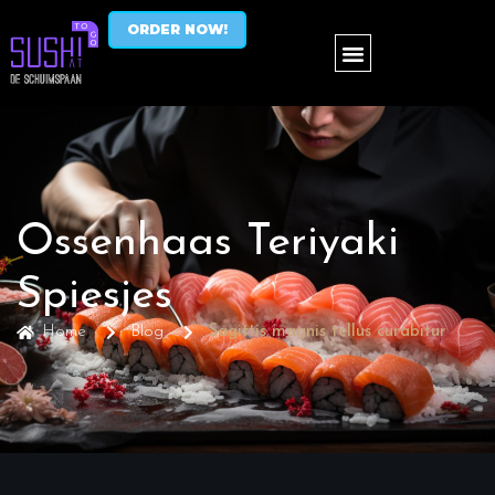
ORDER NOW!
Ossenhaas Teriyaki
Spiesjes
Home
Blog
Sagittis magnis tellus curabitur