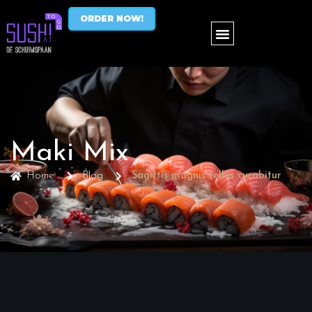
ORDER NOW!
Maki Mix
Home
Blog
Sagittis magnis tellus curabitur