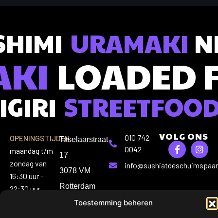
SHIMI
URAMAKI
NI
AKI
LOADED 
IGIRI
STREETFOO
VOLG ONS
010 742
OPENINGSTIJDEN:
Taselaarstraat
0042
maandag t/m
17
zondag van
info@sushiatdeschuimspaan
3078 VM
16:30 uur -
Rotterdam
22:30 uur
Toestemming beheren