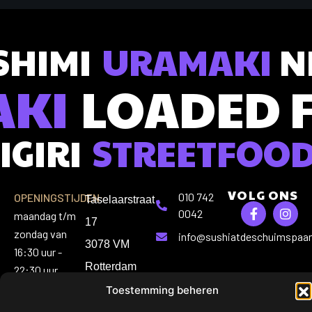
SHIMI
URAMAKI
NI
AKI
LOADED 
IGIRI
STREETFOO
VOLG ONS
010 742
OPENINGSTIJDEN:
Taselaarstraat
0042
maandag t/m
17
zondag van
info@sushiatdeschuimspaan
3078 VM
16:30 uur -
Rotterdam
22:30 uur
Toestemming beheren