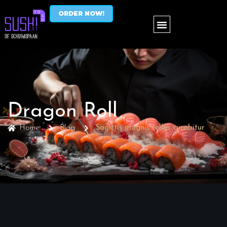
ORDER NOW!
Dragon Roll
Home
Blog
Sagittis magnis tellus curabitur