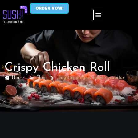
ORDER NOW!
Crispy Chicken Roll
Home
Blog
Sagittis magnis tellus curabitur