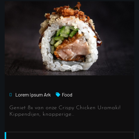
Lorem ipsum
Ark
Food
Geniet 8x van onze Crispy Chicken Uramaki!
Kippendijen, knapperige…