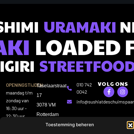
SHIMI
URAMAKI
NI
AKI
LOADED 
IGIRI
STREETFOO
VOLG ONS
010 742
OPENINGSTIJDEN:
Taselaarstraat
0042
maandag t/m
17
zondag van
info@sushiatdeschuimspaan
3078 VM
16:30 uur -
Rotterdam
22:30 uur
Toestemming beheren