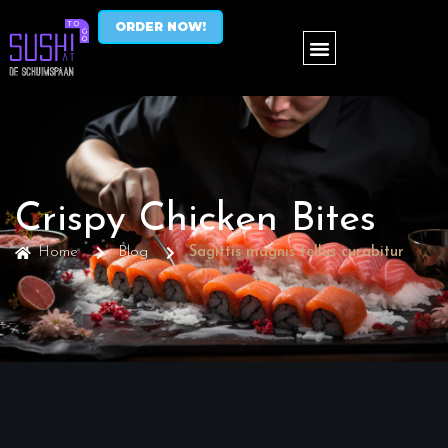
ORDER NOW!
Crispy Chicken Bites
Home
Blog
Sagittis magnis tellus curabitur