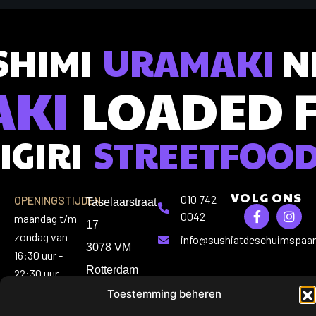
SHIMI
URAMAKI
NI
AKI
LOADED 
IGIRI
STREETFOO
VOLG ONS
010 742
OPENINGSTIJDEN:
Taselaarstraat
0042
maandag t/m
17
zondag van
info@sushiatdeschuimspaan
3078 VM
16:30 uur -
Rotterdam
22:30 uur
Toestemming beheren