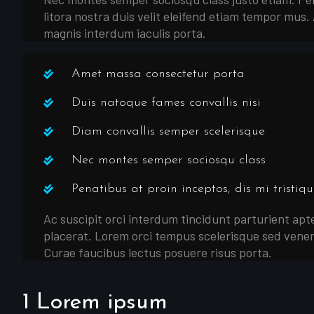
litora nostra duis velit eleifend etiam tempor mus. 
magnis interdum iaculis porta.
Amet massa consectetur porta
Duis natoque fames convallis nisi
Diam convallis semper scelerisque
Nec montes semper sociosqu class
Penatibus at proin inceptos, dis mi tristiqu
Ac suscipit orci interdum tincidunt parturient apte
placerat. Lorem orci tempus scelerisque sed venena
Curae faucibus lectus posuere risus porta.
1 Lorem ipsum