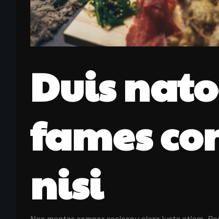
Duis nat
fames con
nisi
Nec montes semper sociosqu class justo etiam. Pena